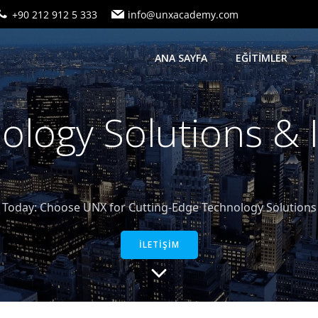
+90 212 912 5 333
info@unxacademy.com
ANA SAYFA
EĞİTİMLER
logy Solutions &
oday: Choose UNX for Cutting-Edge Technology Solutions a
İLETİŞİM