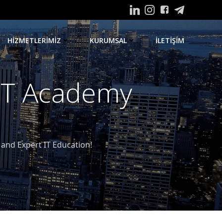
HIZMETLERIMIZ
KURUMSAL
ILETIŞIM
 IT Academy
nd Expert IT Education!