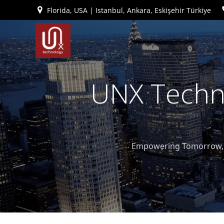
İçeriğe
Florida, USA | Istanbul, Ankara, Eskişehir Türkiye
geç
UNX Techno
Empowering Tomorrow, T