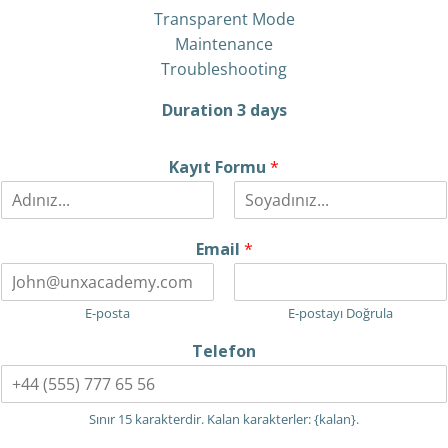
Transparent Mode
Maintenance
Troubleshooting
Duration 3 days
Kayıt Formu
*
A
S
d
o
Email
*
y
a
d
E-posta
E-postayı Doğrula
Telefon
Sınır 15 karakterdir. Kalan karakterler: {kalan}.