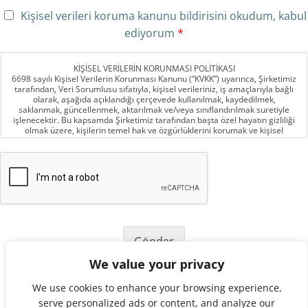
K
Kişisel verileri koruma kanunu bildirisini okudum, kabul
V
ediyorum
*
K
K
*
KİŞİSEL VERİLERİN KORUNMASI POLİTİKASI
6698 sayılı Kişisel Verilerin Korunması Kanunu (“KVKK”) uyarınca, Şirketimiz
tarafından, Veri Sorumlusu sıfatıyla, kişisel verileriniz, iş amaçlarıyla bağlı
olarak, aşağıda açıklandığı çerçevede kullanılmak, kaydedilmek,
saklanmak, güncellenmek, aktarılmak ve/veya sınıflandırılmak suretiyle
işlenecektir. Bu kapsamda Şirketimiz tarafından başta özel hayatın gizliliği
olmak üzere, kişilerin temel hak ve özgürlüklerini korumak ve kişisel
verilerin korunması amacıyla düzenlenen Kanun ve Yönetmelikler
gereğince Şirketimiz, kişisel verilerinizin hukuka aykırı olarak işlenmesini
önleme, hukuka aykırı olarak erişilmesini önleme ve muhafazasını
sağlama amacıyla, uygun güvenlik düzeyini temin etmeye yönelik tüm
teknik ve idari tedbirleri almaktadır.
Bu metnin hedef kitlesi, Şirketimiz çalışanları veya Şirketimize iş
başvurusu yapmış olan çalışan adayları dışındaki, Şirketimiz tarafından
kişisel verileri işlenen tüm gerçek kişilerdir.
Gönder
Veri sorumlusu sıfatıyla işlenen kişisel verilere, burada belirtilenlerle sınırlı
sayıda olmamak üzere aşağıda yer verilmektedir;
We value your privacy
İsim, soy isim, T.C. kimlik numarası, adres, telefon numarası, e-posta
adresi, imza, fiziksel mekan/güvenlik görüntü kaydı, çağrı merkezi/hizmet
We use cookies to enhance your browsing experience,
kalitesi ses kaydı, banka hesap numarası, cookie kayıtları
serve personalized ads or content, and analyze our